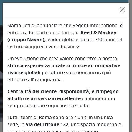
Siamo lieti di annunciare che Regent International è
entrata a far parte della famiglia
Reed & Mackay
(gruppo Navan)
, leader globale da oltre 50 anni nel
settore viaggi ed eventi business.
Business
Eventi e
Un’evoluzione che crea valore concreto: la nostra
storica esperienza locale si unisce ad innovative
Congressi
Travel
risorse globali
per offrire soluzioni ancora più
efficaci e all’avanguardia.
Centralità del cliente, disponibilità, e l’impegno
ad offrire un servizio eccellente
continueranno
sempre a guidare ogni nostra scelta.
Tutti i team di Roma sono ora riuniti in un’unica
sede, in
Via del Tritone 132
, uno spazio moderno e
innovativo pensato per crescere insieme.